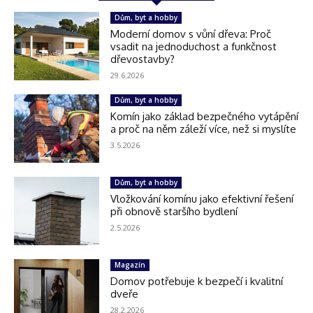
Dům, byt a hobby
Moderní domov s vůní dřeva: Proč
vsadit na jednoduchost a funkčnost
dřevostavby?
29.6.2026
Dům, byt a hobby
Komín jako základ bezpečného vytápění
a proč na něm záleží více, než si myslíte
3.5.2026
Dům, byt a hobby
Vložkování komínu jako efektivní řešení
při obnově staršího bydlení
2.5.2026
Magazín
Domov potřebuje k bezpečí i kvalitní
dveře
28.2.2026