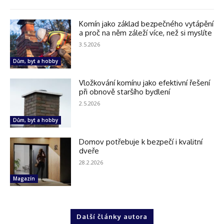
Komín jako základ bezpečného vytápění
a proč na něm záleží více, než si myslíte
3.5.2026
Dům, byt a hobby
Vložkování komínu jako efektivní řešení
při obnově staršího bydlení
2.5.2026
Dům, byt a hobby
Domov potřebuje k bezpečí i kvalitní
dveře
28.2.2026
Magazín
Další články autora