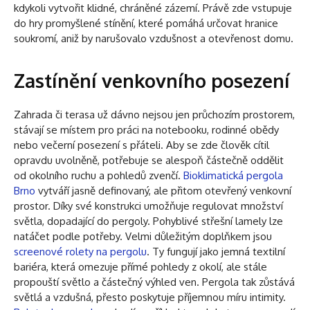
kdykoli vytvořit klidné, chráněné zázemí. Právě zde vstupuje
do hry promyšlené stínění, které pomáhá určovat hranice
soukromí, aniž by narušovalo vzdušnost a otevřenost domu.
Zastínění venkovního posezení
Zahrada či terasa už dávno nejsou jen průchozím prostorem,
stávají se místem pro práci na notebooku, rodinné obědy
nebo večerní posezení s přáteli. Aby se zde člověk cítil
opravdu uvolněně, potřebuje se alespoň částečně oddělit
od okolního ruchu a pohledů zvenčí.
Bioklimatická pergola
Brno
vytváří jasně definovaný, ale přitom otevřený venkovní
prostor. Díky své konstrukci umožňuje regulovat množství
světla, dopadající do pergoly. Pohyblivé střešní lamely lze
natáčet podle potřeby. Velmi důležitým doplňkem jsou
screenové rolety na pergolu
. Ty fungují jako jemná textilní
bariéra, která omezuje přímé pohledy z okolí, ale stále
propouští světlo a částečný výhled ven. Pergola tak zůstává
světlá a vzdušná, přesto poskytuje příjemnou míru intimity.