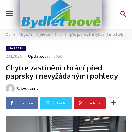
nově
Bydlet
Domů
Magazín
Chytré zastínění chrání před paprsky i nevyžádanými pohledy
MAGAZÍN
23.1.2026
Updated:
23.1.2026
Chytré zastínění chrání před
paprsky i nevyžádanými pohledy
By
svet zeny
Facebook
Twitter
Pinterest