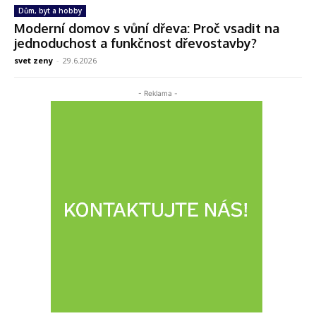
Dům, byt a hobby
Moderní domov s vůní dřeva: Proč vsadit na
jednoduchost a funkčnost dřevostavby?
svet zeny
-
29.6.2026
- Reklama -