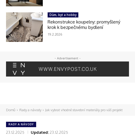
Dům, byt a hobby
Rekonstrukce koupelny: promyšlený
krok k bezpečnému bydlení
19.2.2026
- Advertisement -