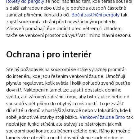
Rolety do pergoly
se hodí například tam, kde terasa sousedí
s další zahradou nebo ulicí a je potřeba alespoň částečně
zamezit přímému kontaktu očí.
Boční zastínění pergoly
tak
zajistí soukromí a chrání před nevyžádanými pohledy.
Zároveň pomáhají lépe chránit před větrem či chladem,
takže se venkovní prostor dá využívat i mimo hlavní sezonu.
Ochrana i pro interiér
Stejný požadavek na soukromí se stále výrazněji promítá i
do interiéru, kde jsou řešením venkovní žaluzie. Umožňují
plynule regulovat, kolik světla i kolik pohledů zvenčí pustíte
dovnitř. Naklopením lamel lze zajistit dostatek denního
světla, ale zároveň zabránit tomu, aby bylo z ulice nebo od
sousedů vidět přímo do obytných místností. To je zvlášť
důležité u domů v hustější zástavbě nebo v lokalitách, kde k
sobě jednotlivé stavby stojí blízko.
Venkovní žaluzie Brno
tak
neplní jen funkci stínění, ale stávají se nástrojem, jak mít
soukromí pod kontrolou během celého dne. Ráno je možné
lamely více otevřít a pustit dovnitř slunce, odpoledne je