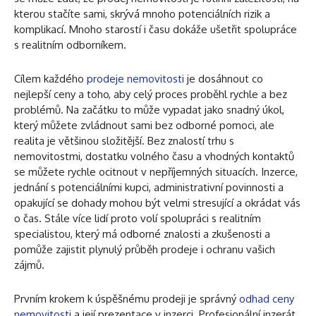
kterou stačíte sami, skrývá mnoho potenciálních rizik a
komplikací. Mnoho starostí i času dokáže ušetřit spolupráce
s realitním odborníkem.
Cílem každého
prodeje nemovitosti
je dosáhnout co
nejlepší ceny a toho, aby celý proces proběhl rychle a bez
problémů. Na začátku to může vypadat jako snadný úkol,
který můžete zvládnout sami bez odborné pomoci, ale
realita je většinou složitější. Bez znalostí trhu s
nemovitostmi, dostatku volného času a vhodných kontaktů
se můžete rychle ocitnout v nepříjemných situacích. Inzerce,
jednání s potenciálními kupci, administrativní povinnosti a
opakující se dohady mohou být velmi stresující a okrádat vás
o čas. Stále více lidí proto volí spolupráci s realitním
specialistou, který má odborné znalosti a zkušenosti a
pomůže zajistit plynulý průběh prodeje i ochranu vašich
zájmů.
Prvním krokem k úspěšnému prodeji je správný
odhad ceny
nemovitosti
a její prezentace v inzerci. Profesionální inzerát