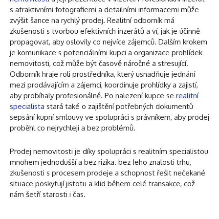
s atraktivními fotografiemi a detailními informacemi může
zvýšit šance na rychlý prodej. Realitní odborník má
zkušenosti s tvorbou efektivních inzerátů a ví, jak je účinně
propagovat, aby oslovily co nejvíce zájemců. Dalším krokem
je komunikace s potenciálními kupci a organizace prohlídek
nemovitosti, což může být časově náročné a stresující.
Odborník hraje roli prostředníka, který usnadňuje jednání
mezi prodávajícím a zájemci, koordinuje prohlídky a zajistí,
aby probíhaly profesionálně. Po nalezení kupce se
realitní
specialista
stará také o zajištění potřebných dokumentů
sepsání kupní smlouvy ve spolupráci s právníkem, aby prodej
proběhl co nejrychleji a bez problémů.
Prodej nemovitosti je díky spolupráci s realitním specialistou
mnohem jednodušší a bez rizika. bez Jeho znalosti trhu,
zkušenosti s procesem prodeje a schopnost řešit nečekané
situace poskytují jistotu a klid během celé transakce, což
nám šetří starosti i čas.