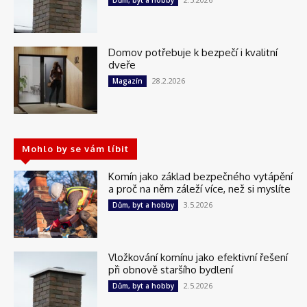
Dům, byt a hobby
Domov potřebuje k bezpečí i kvalitní
dveře
28.2.2026
Magazín
Mohlo by se vám líbit
Komín jako základ bezpečného vytápění
a proč na něm záleží více, než si myslíte
3.5.2026
Dům, byt a hobby
Vložkování komínu jako efektivní řešení
při obnově staršího bydlení
2.5.2026
Dům, byt a hobby