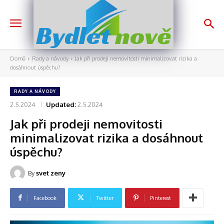
nově
Bydlet
Domů
Rady a návody
Jak při prodeji nemovitosti minimalizovat rizika a
dosáhnout úspěchu?
RADY A NÁVODY
2.5.2024
Updated:
2.5.2024
Jak při prodeji nemovitosti
minimalizovat rizika a dosáhnout
úspěchu?
By
svet zeny
Facebook
Twitter
Pinterest