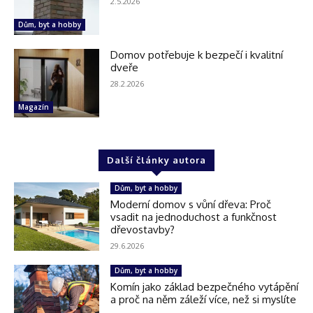
2.5.2026
Dům, byt a hobby
Domov potřebuje k bezpečí i kvalitní
dveře
28.2.2026
Magazín
Další články autora
Dům, byt a hobby
Moderní domov s vůní dřeva: Proč
vsadit na jednoduchost a funkčnost
dřevostavby?
29.6.2026
Dům, byt a hobby
Komín jako základ bezpečného vytápění
a proč na něm záleží více, než si myslíte