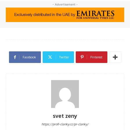
- Advertisement -
Facebook
Twitter
Pinterest
svet zeny
https://profi-clanky.cz/pr-clanky/