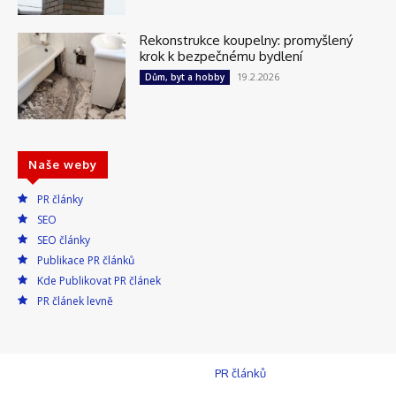
Rekonstrukce koupelny: promyšlený
krok k bezpečnému bydlení
19.2.2026
Dům, byt a hobby
Naše weby
PR články
SEO
SEO články
Publikace PR článků
Kde Publikovat PR článek
PR článek levně
© Press-Media.cz, Praha 4, Publikace
PR článků
a inzerci na webu
zajišťuje Redakce: info@press-media.cz