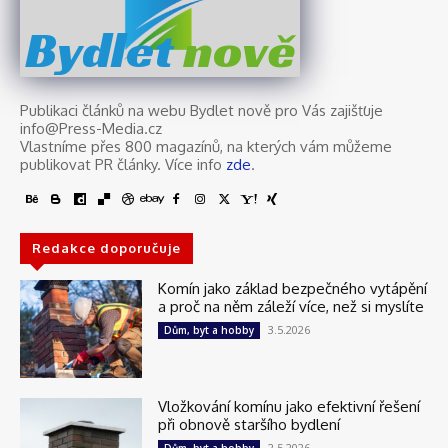
nově
Bydlet
Publikaci článků na webu Bydlet nově pro Vás zajišťuje
info@Press-Media.cz
Vlastníme přes 800 magazínů, na kterých vám můžeme
publikovat PR články. Více info
zde
.
Redakce doporučuje
Komín jako základ bezpečného vytápění
a proč na něm záleží více, než si myslíte
3.5.2026
Dům, byt a hobby
Vložkování komínu jako efektivní řešení
při obnově staršího bydlení
2.5.2026