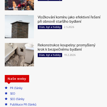
Vložkování komínu jako efektivní řešení
při obnově staršího bydlení
2.5.2026
Dům, byt a hobby
Rekonstrukce koupelny: promyšlený
krok k bezpečnému bydlení
19.2.2026
Dům, byt a hobby
Naše weby
PR články
SEO
SEO články
Publikace PR článků