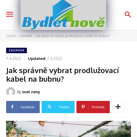
nově
Bydlet
Domů
Zahrada
Jak správně vybrat prodlužovací kabel na bubnu?
ZAHRADA
7.4.2022
Updated:
7.4.2022
Jak správně vybrat prodlužovací
kabel na bubnu?
By
svet zeny
Facebook
Twitter
Pinterest