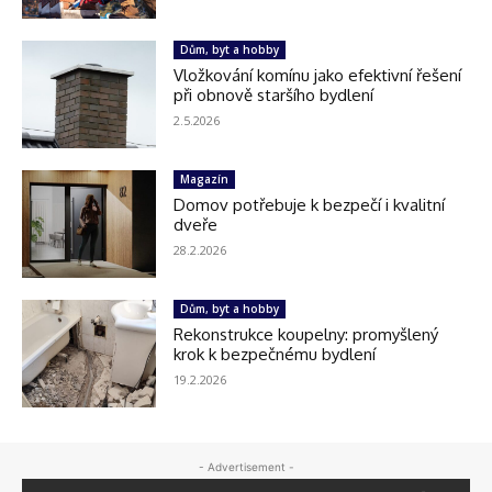
Dům, byt a hobby
Vložkování komínu jako efektivní řešení
při obnově staršího bydlení
2.5.2026
Magazín
Domov potřebuje k bezpečí i kvalitní
dveře
28.2.2026
Dům, byt a hobby
Rekonstrukce koupelny: promyšlený
krok k bezpečnému bydlení
19.2.2026
- Advertisement -