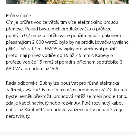
Průřez řidiče
Čím je průřez vodiče větší, tím více elektrického proudu
přenese. Pokud byste měli prodlužovačku o průřezu
pouhých 0,7 mm2 a chtěli byste použít nářadí s příkonem
přesahujícím 2 000 wattů, bylo by na prodlužovačku vyvíjeno
příliš silné zatížení. EMOS navijáky pro venkovní použití
proto mají průřez vodiče od 1,5 až 2,5 mm2. Kabely o
průřezu vodiče 1,5 mm2 si poradí s příkonem spotřebiče 3
680 W a proudem až 16 A.
Rada odborníka: Bubny lze používat pro různá elektrická
zařízení, avšak vždy mají maximální proudovou zátěž, kterou
byste neměli překročit, proudová zátěž se mění podle toho,
zda je kabel navinutý nebo rozvinutý. Plně rozvinutý kabel
nabízí až 3krát větší proudové zatížení než v případě, že je
nerozvinutý.