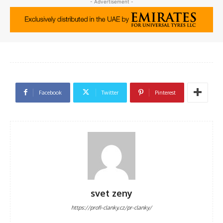
- Advertisement -
Facebook
Twitter
Pinterest
svet zeny
https://profi-clanky.cz/pr-clanky/