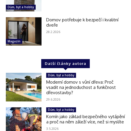
Dům, byt a hobby
Domov potřebuje k bezpečí i kvalitní
dveře
28.2.2026
Magazín
Další články autora
Dům, byt a hobby
Moderní domov s vůní dřeva: Proč
vsadit na jednoduchost a funkčnost
dřevostavby?
29.6.2026
Dům, byt a hobby
Komín jako základ bezpečného vytápění
a proč na něm záleží více, než si myslíte
3.5.2026