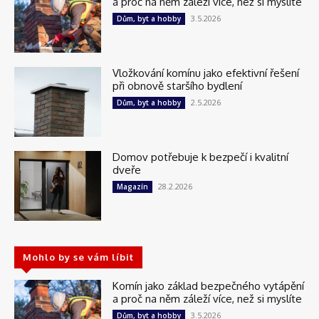
a proč na něm záleží více, než si myslíte
3.5.2026
Dům, byt a hobby
Vložkování komínu jako efektivní řešení
při obnově staršího bydlení
2.5.2026
Dům, byt a hobby
Domov potřebuje k bezpečí i kvalitní
dveře
28.2.2026
Magazín
Mohlo by se vám líbit
Komín jako základ bezpečného vytápění
a proč na něm záleží více, než si myslíte
3.5.2026
Dům, byt a hobby