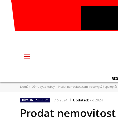
MA
Domů
Dům, byt a hobby
Prodat nemovitost sami nebo využít spoluprác
7.6.2024
Updated:
7.6.2024
DŮM, BYT A HOBBY
Prodat nemovitost 