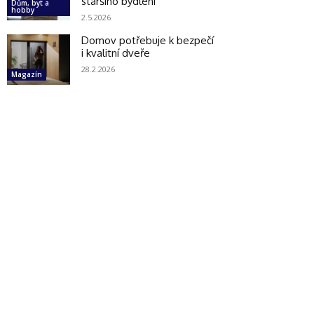
staršího bydlení
Dům, byt a
hobby
2.5.2026
Domov potřebuje k bezpečí
i kvalitní dveře
28.2.2026
Magazín