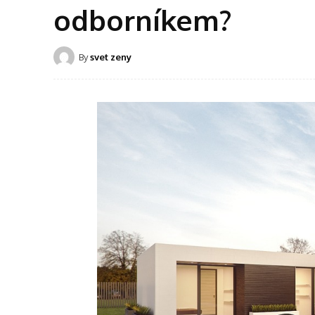
odborníkem?
By
svet zeny