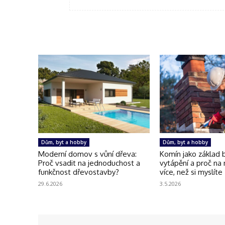
Dům, byt a hobby
Dům, byt a hobby
Moderní domov s vůní dřeva:
Komín jako základ
Proč vsadit na jednoduchost a
vytápění a proč na
funkčnost dřevostavby?
více, než si myslíte
29.6.2026
3.5.2026