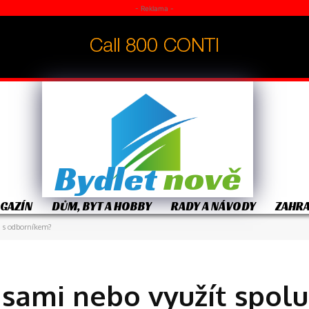
- Reklama -
nově
Bydlet
GAZÍN
DŮM, BYT A HOBBY
RADY A NÁVODY
ZAHR
i s odborníkem?
sami nebo využít spolu