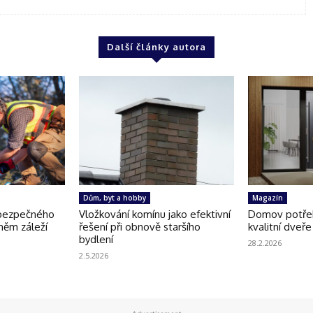
Další články autora
Dům, byt a hobby
Magazín
 bezpečného
Vložkování komínu jako efektivní
Domov potřeb
 něm záleží
řešení při obnově staršího
kvalitní dveře
bydlení
28.2.2026
2.5.2026