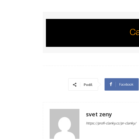
Facebook
Podíl
svet zeny
https://profi-clanky.cz/pr-clanky/