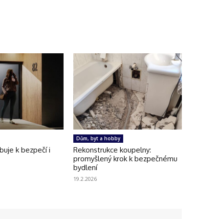
Dům, byt a hobby
uje k bezpečí i
Rekonstrukce koupelny:
promyšlený krok k bezpečnému
bydlení
19.2.2026