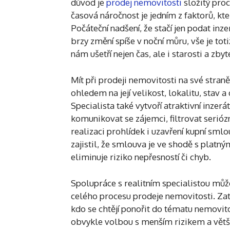
důvod je
prodej nemovitosti
složitý proc
časová náročnost je jedním z faktorů, kt
Počáteční nadšení, že stačí jen podat in
brzy změní spíše v noční můru, vše je tot
nám ušetří nejen čas, ale i starosti a zbyt
Mít při prodeji nemovitosti na své str
ohledem na její velikost, lokalitu, stav 
Specialista také vytvoří atraktivní inzerá
komunikovat se zájemci, filtrovat serióz
realizaci prohlídek i uzavření kupní smlo
zajistil, že smlouva je ve shodě s plat
eliminuje riziko nepřesností či chyb.
Spolupráce s realitním specialistou můž
celého procesu prodeje nemovitosti. Zatí
kdo se chtějí ponořit do tématu nemovito
obvykle volbou s menším rizikem a větší