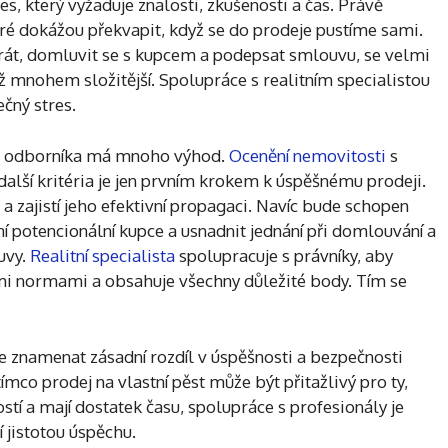
es, který vyžaduje znalosti, zkušenosti a čas. Právě
eré dokážou překvapit, když se do prodeje pustíme sami.
zerát, domluvit se s kupcem a podepsat smlouvu, se velmi
iž mnohem složitější. Spolupráce s realitním specialistou
ečný stres.
aně odborníka má mnoho výhod.
Ocenění nemovitosti
s
a další kritéria je jen prvním krokem k úspěšnému prodeji.
t a zajistí jeho efektivní propagaci. Navíc bude schopen
ní potencionální kupce a usnadnit jednání při domlouvání a
uvy.
Realitní specialista
spolupracuje s právníky, aby
nými normami a obsahuje všechny důležité body. Tím se
e znamenat zásadní rozdíl v úspěšnosti a bezpečnosti
mco prodej na vlastní pěst může být přitažlivý pro ty,
stí a mají dostatek času, spolupráce s profesionály je
 jistotou úspěchu.